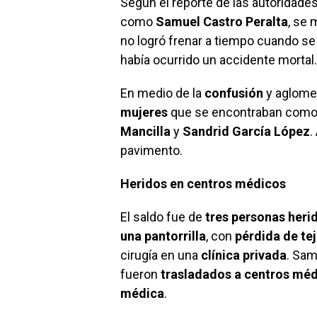
Según el reporte de las autoridades
como
Samuel Castro Peralta
, se
no logró frenar a tiempo cuando se
había ocurrido un accidente mortal.
En medio de la
confusión
y aglome
mujeres
que se encontraban como
Mancilla
y
Sandrid García López
.
pavimento.
Heridos en centros médicos
El saldo fue de
tres personas heri
una pantorrilla
, con
pérdida de te
cirugía en una
clínica privada
. Sam
fueron
trasladados a centros mé
médica
.