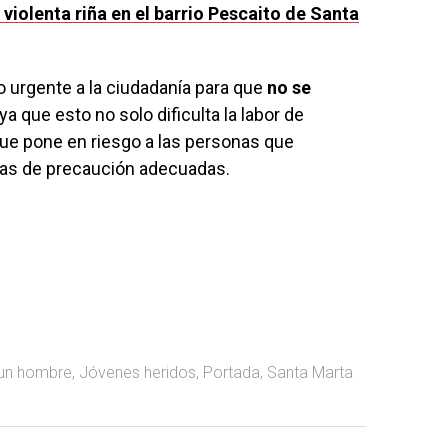
violenta riña en el barrio Pescaito de Santa
o urgente a la ciudadanía para que
no se
 ya que esto no solo dificulta la labor de
que pone en riesgo a las personas que
das de precaución adecuadas.
 un hombre
,
Jóvenes heridos
,
Portada
,
Santa Marta