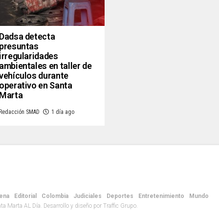
Dadsa detecta
presuntas
irregularidades
ambientales en taller de
vehículos durante
operativo en Santa
Marta
Redacción SMAD
1 día ago
ena
Editorial
Colombia
Judiciales
Deportes
Entretenimiento
Mundo
 Marta AL Día. Desarrollo y diseño por Traffic Grupo.