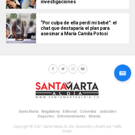
investigaciones
“Por culpa de ella perdí mi bebé”: el
chat que destaparía el plan para
asesinar a María Camila Potosí
Santa Marta
Magdalena
Editorial
Colombia
Judiciales
Deportes
Entretenimiento
Mundo
Copyright © 2021 Santa Marta AL Día. Desarrollo y diseño por Traffic
Grupo.