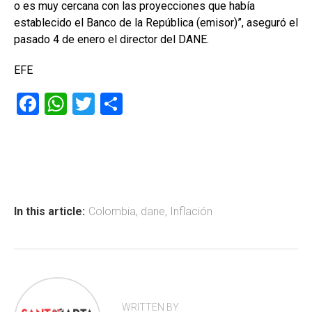
o es muy cercana con las proyecciones que había
establecido el Banco de la República (emisor)”, aseguró el
pasado 4 de enero el director del DANE.
EFE
F
W
T
C
a
h
wi
o
ce
at
tt
m
b
s
er
p
o
A
ar
ok
p
tir
In this article:
Colombia
,
dane
,
Inflación
p
WRITTEN BY