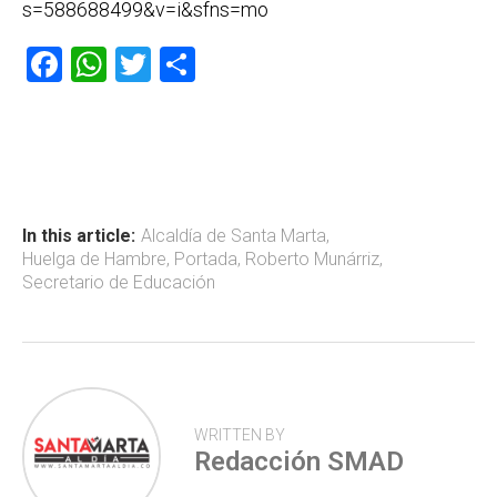
s=588688499&v=i&sfns=mo
F
W
T
C
a
h
wi
o
ce
at
tt
m
b
s
er
p
o
A
ar
ok
p
tir
In this article:
Alcaldía de Santa Marta
,
Huelga de Hambre
,
Portada
,
Roberto Munárriz
,
p
Secretario de Educación
WRITTEN BY
Redacción SMAD