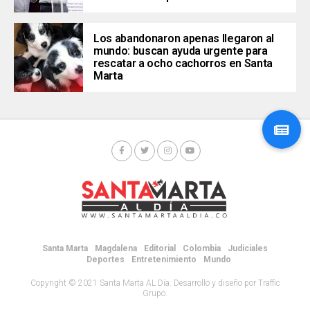
Los abandonaron apenas llegaron al
mundo: buscan ayuda urgente para
rescatar a ocho cachorros en Santa
Marta
Santa Marta
Magdalena
Editorial
Colombia
Judiciales
Deportes
Entretenimiento
Mundo
Copyright © 2021 Santa Marta AL Día. Desarrollo y diseño por Traffic
Grupo.