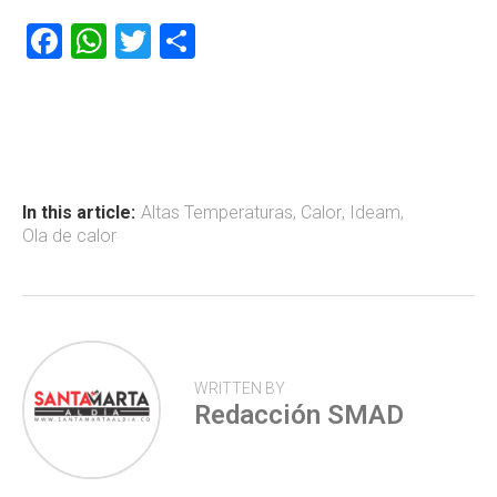
F
W
T
C
a
h
wi
o
ce
at
tt
m
b
s
er
p
o
A
ar
ok
p
tir
In this article:
Altas Temperaturas
,
Calor
,
Ideam
,
Ola de calor
p
WRITTEN BY
Redacción SMAD