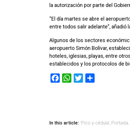
la autorización por parte del Gobie
“El día martes se abre el aeropue
entre todos salir adelante”, añadió l
Algunos de los sectores económicos
aeropuerto Simón Bolívar, establec
hoteles, iglesias, playas, entre ot
establecidos y los protocolos de b
F
W
T
C
a
h
wi
o
ce
at
tt
m
b
s
er
p
o
A
ar
ok
p
tir
In this article:
'Pico y cédula'
,
Portada
,