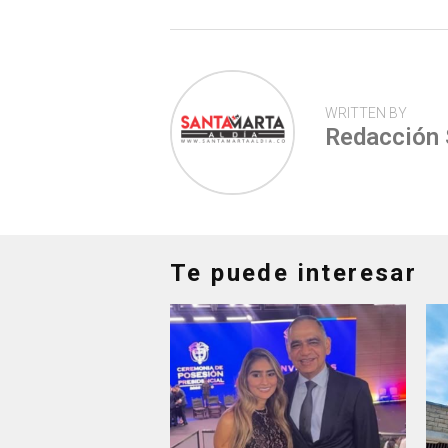
p
WRITTEN BY
Redacción
Te puede interesar