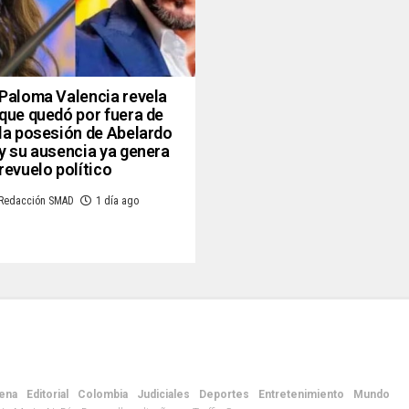
Paloma Valencia revela
que quedó por fuera de
la posesión de Abelardo
y su ausencia ya genera
revuelo político
Redacción SMAD
1 día ago
ena
Editorial
Colombia
Judiciales
Deportes
Entretenimiento
Mundo