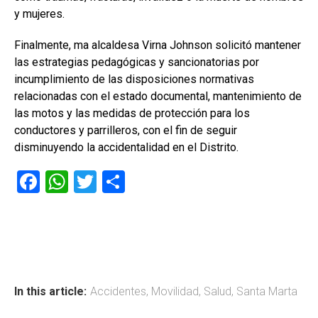
y mujeres.
Finalmente, ma alcaldesa Virna Johnson solicitó mantener
las estrategias pedagógicas y sancionatorias por
incumplimiento de las disposiciones normativas
relacionadas con el estado documental, mantenimiento de
las motos y las medidas de protección para los
conductores y parrilleros, con el fin de seguir
disminuyendo la accidentalidad en el Distrito.
F
W
T
C
a
h
wi
o
ce
at
tt
m
b
s
er
p
o
A
ar
ok
p
tir
In this article:
Accidentes
,
Movilidad
,
Salud
,
Santa Marta
p