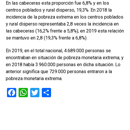
En las cabeceras esta proporción fue 6,8% y en los
centros poblados y rural disperso, 19,3%. En 2018 la
incidencia de la pobreza extrema en los centros poblados
y rural disperso representaba 2,8 veces la incidencia en
las cabeceras (16,2% frente a 5,8%); en 2019 esta relación
se mantuvo en 2,8 (19,3% frente a 6,8%).
En 2019, en el total nacional, 4.689.000 personas se
encontraban en situación de pobreza monetaria extrema; y
en 2018 había 3.960.000 personas en dicha situación. Lo
anterior significa que 729.000 personas entraron a la
pobreza monetaria extrema.
F
W
T
C
a
h
wi
o
ce
at
tt
m
b
s
er
p
o
A
ar