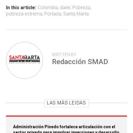
ok
p
tir
In this article:
Colombia
,
dane
,
Pobreza
,
pobreza extrema
,
Portada
,
Santa Marta
p
WRITTEN BY
Redacción SMAD
LAS MÁS LEIDAS
Administración Pinedo fortalece articulación con el
sector privado para impulsar inversiones y desarrollo