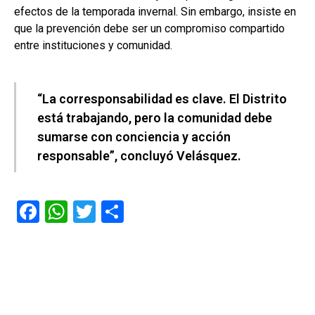
efectos de la temporada invernal. Sin embargo, insiste en
que la prevención debe ser un compromiso compartido
entre instituciones y comunidad.
“La corresponsabilidad es clave. El Distrito
está trabajando, pero la comunidad debe
sumarse con conciencia y acción
responsable”, concluyó Velásquez.
F
W
T
C
a
h
wi
o
ce
at
tt
m
b
s
er
p
o
A
ar