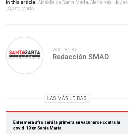
ok
p
tir
In this article:
Alcaldía de Santa Marta
,
Alerta roja
,
Lluvias
,
Santa Marta
p
WRITTEN BY
Redacción SMAD
LAS MÁS LEIDAS
Enfermera afro será la primera en vacunarse contra la
covid-19 en Santa Marta