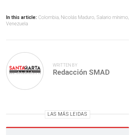
o
A
ar
ok
p
tir
In this article:
Colombia
,
Nicolás Maduro
,
Salario mínimo
,
Venezuela
p
WRITTEN BY
Redacción SMAD
LAS MÁS LEIDAS