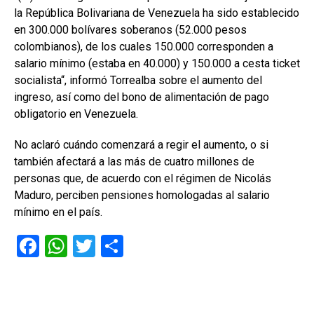
la República Bolivariana de Venezuela ha sido establecido
en 300.000 bolívares soberanos (52.000 pesos
colombianos), de los cuales 150.000 corresponden a
salario mínimo (estaba en 40.000) y 150.000 a cesta ticket
socialista“, informó Torrealba sobre el aumento del
ingreso, así como del bono de alimentación de pago
obligatorio en Venezuela.
No aclaró cuándo comenzará a regir el aumento, o si
también afectará a las más de cuatro millones de
personas que, de acuerdo con el régimen de Nicolás
Maduro, perciben pensiones homologadas al salario
mínimo en el país.
F
W
T
C
a
h
wi
o
ce
at
tt
m
b
s
er
p