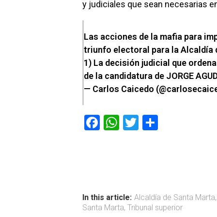
y judiciales que sean necesarias e
Las acciones de la mafia para i
triunfo electoral para la Alcaldí
1) La decisión judicial que ordena
de la candidatura de JORGE AGU
— Carlos Caicedo (@carlosecaic
F
W
T
C
a
h
wi
o
ce
at
tt
m
b
s
er
p
o
A
ar
ok
p
tir
In this article:
Alcaldía de Santa Marta
Santa Marta
,
Tribunal superior
p