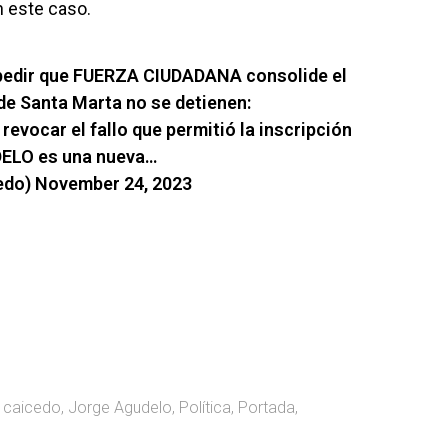
n este caso.
mpedir que FUERZA CIUDADANA consolide el
a de Santa Marta no se detienen:
 revocar el fallo que permitió la inscripción
DELO es una nueva…
edo)
November 24, 2023
,
caicedo
,
Jorge Agudelo
,
Política
,
Portada
,