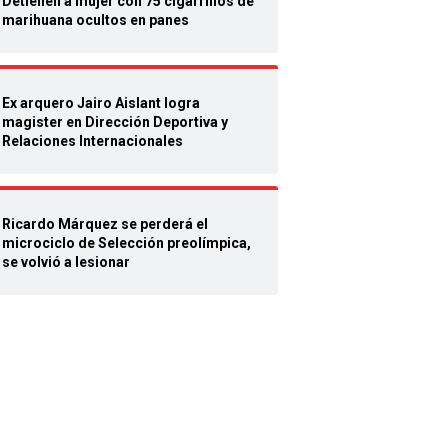
Detienen a mujer con 75 cigarrillos de
marihuana ocultos en panes
Ex arquero Jairo Aislant logra
magister en Dirección Deportiva y
Relaciones Internacionales
Ricardo Márquez se perderá el
microciclo de Selección preolímpica,
se volvió a lesionar