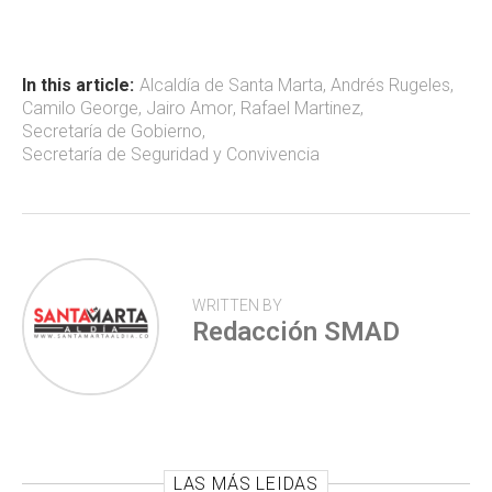
b
s
er
p
o
A
ar
ok
p
tir
In this article:
Alcaldía de Santa Marta
,
Andrés Rugeles
,
Camilo George
,
Jairo Amor
,
Rafael Martinez
,
p
Secretaría de Gobierno
,
Secretaría de Seguridad y Convivencia
WRITTEN BY
Redacción SMAD
LAS MÁS LEIDAS