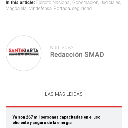
ok
p
tir
In this article:
Ejército Nacional
,
Gobernación
,
Judiciales
,
Magdalela
,
Mindefensa
,
Portada
,
seguridad
p
WRITTEN BY
Redacción SMAD
LAS MÁS LEIDAS
Ya son 267 mil personas capacitadas en el uso
eficiente y seguro de la energía