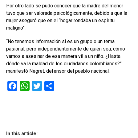
Por otro lado se pudo conocer que la madre del menor
tuvo que ser valorada psicológicamente, debido a que la
mujer aseguró que en el “hogar rondaba un espíritu
maligno”.
“No tenemos información si es un grupo o un tema
pasional, pero independientemente de quién sea, cómo
vamos a asesinar de esa manera vil a un niño. ¿Hasta
dónde va la maldad de los ciudadanos colombianos?”,
manifestó Negret, defensor del pueblo nacional.
F
W
T
C
a
h
wi
o
ce
at
tt
m
b
s
er
p
o
A
ar
ok
p
tir
In this article: