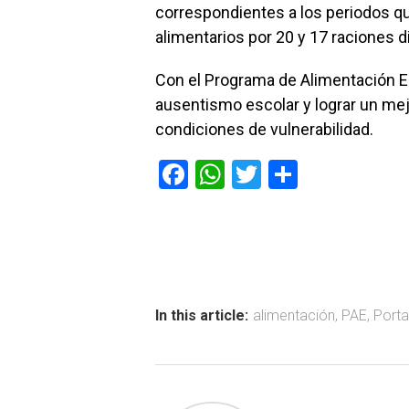
correspondientes a los periodos qu
alimentarios por 20 y 17 raciones d
Con el Programa de Alimentación Es
ausentismo escolar y lograr un m
condiciones de vulnerabilidad.
F
W
T
C
a
h
wi
o
ce
at
tt
m
b
s
er
p
o
A
ar
ok
p
tir
In this article:
alimentación
,
PAE
,
Port
p