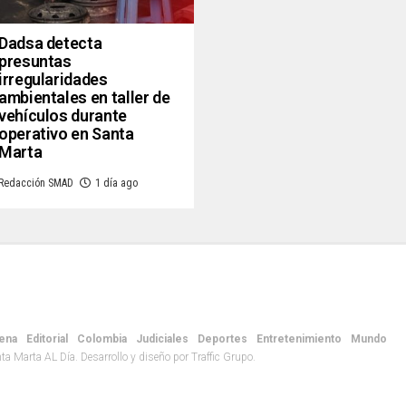
Dadsa detecta
presuntas
irregularidades
ambientales en taller de
vehículos durante
operativo en Santa
Marta
Redacción SMAD
1 día ago
ena
Editorial
Colombia
Judiciales
Deportes
Entretenimiento
Mundo
 Marta AL Día. Desarrollo y diseño por Traffic Grupo.