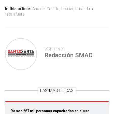
o
A
ar
ok
p
tir
In this article:
Ana del Castillo
,
brasier
,
Farandula
,
teta afuera
p
WRITTEN BY
Redacción SMAD
LAS MÁS LEIDAS
Ya son 267 mil personas capacitadas en el uso