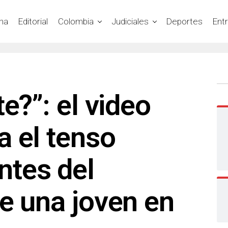
na
Editorial
Colombia
Judiciales
Deportes
Ent
e?”: el video
 el tenso
tes del
e una joven en