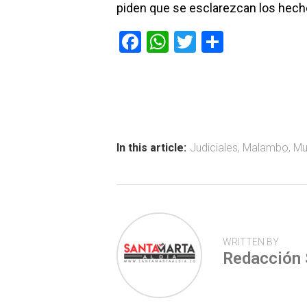
piden que se esclarezcan los hech
F
W
T
C
a
h
wi
o
ce
at
tt
m
b
s
er
p
o
A
ar
ok
p
tir
In this article:
Judiciales
,
Malambo
,
Mu
p
WRITTEN BY
Redacción