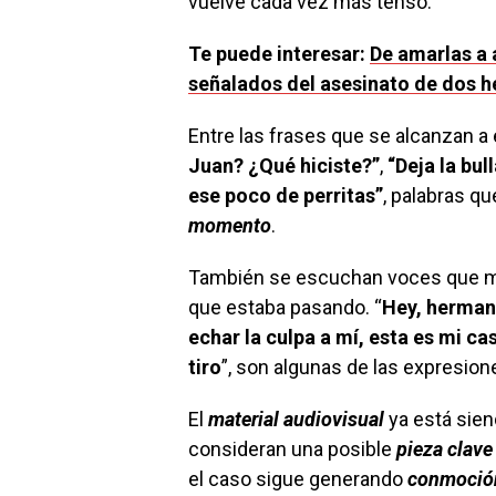
vuelve cada vez más tenso.
Te puede interesar:
De amarlas a 
señalados del asesinato de dos
Entre las frases que se alcanzan a
Juan? ¿Qué hiciste?”
,
“Deja la bull
ese poco de perritas”
, palabras qu
momento
.
También se escuchan voces que 
que estaba pasando. “
Hey, herman
echar la culpa a mí, esta es mi ca
tiro
”, son algunas de las expresion
El
material audiovisual
ya está sie
consideran una posible
pieza clave
el caso sigue generando
conmoción 