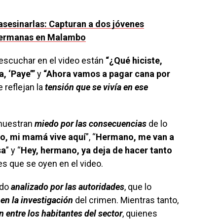
asesinarlas: Capturan a dos jóvenes
 hermanas en Malambo
 escuchar en el video están
“¿Qué hiciste,
a, ‘Paye’”
y
“Ahora vamos a pagar cana por
e reflejan la
tensión que se vivía en ese
muestran
miedo por las consecuencias
de lo
o, mi mamá vive aquí
”, “
Hermano, me van a
sa
” y “
Hey, hermano, ya deja de hacer tanto
es que se oyen en el video.
ndo
analizado por las autoridades
, que lo
 en la investigación
del crimen. Mientras tanto,
entre los habitantes del sector
, quienes