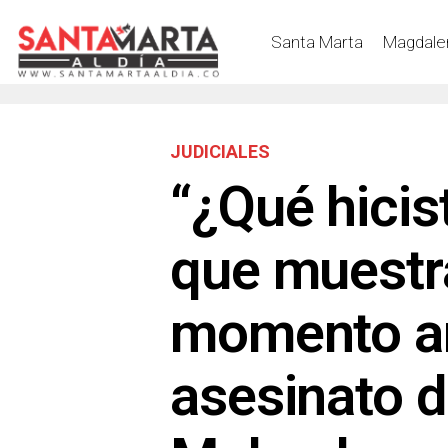
Santa Marta
Magdale
JUDICIALES
“¿Qué hicist
que muestra
momento an
asesinato d