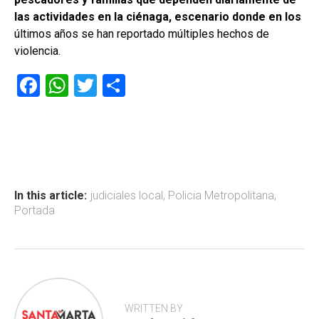
las actividades en la ciénaga, escenario donde en los
últimos años se han reportado múltiples hechos de
violencia.
F
W
T
C
a
h
wi
o
ce
at
tt
m
b
s
er
p
o
A
ar
ok
p
tir
In this article:
judiciales local
,
Policia Metropolitana
,
Portada
p
WRITTEN BY