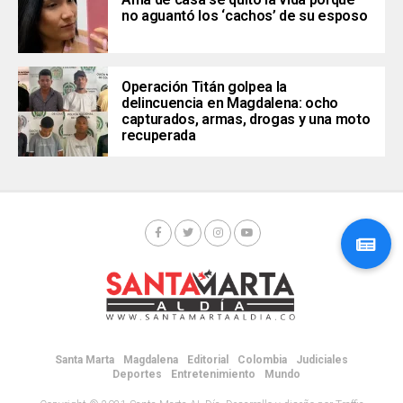
no aguantó los ‘cachos’ de su esposo
Operación Titán golpea la
delincuencia en Magdalena: ocho
capturados, armas, drogas y una moto
recuperada
Santa Marta
Magdalena
Editorial
Colombia
Judiciales
Deportes
Entretenimiento
Mundo