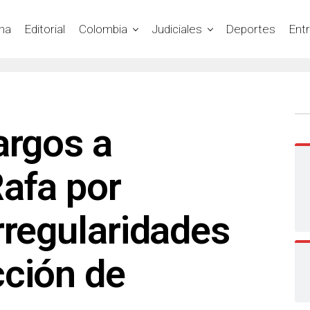
na
Editorial
Colombia
Judiciales
Deportes
Ent
argos a
afa por
rregularidades
cción de