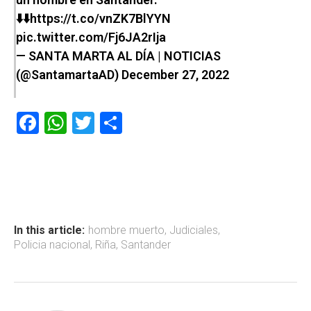
⬇️⬇️
https://t.co/vnZK7BlYYN
pic.twitter.com/Fj6JA2rIja
— SANTA MARTA AL DÍA | NOTICIAS
(@SantamartaAD)
December 27, 2022
F
W
T
C
a
h
wi
o
ce
at
tt
m
b
s
er
p
o
A
ar
ok
p
tir
In this article:
hombre muerto
,
Judiciales
,
Policia nacional
,
Riña
,
Santander
p