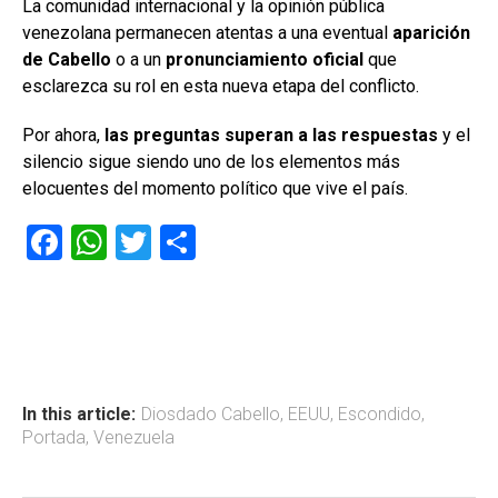
La comunidad internacional y la opinión pública
venezolana permanecen atentas a una eventual
aparición
de Cabello
o a un
pronunciamiento oficial
que
esclarezca su rol en esta nueva etapa del conflicto.
Por ahora,
las preguntas superan a las respuestas
y el
silencio sigue siendo uno de los elementos más
elocuentes del momento político que vive el país.
F
W
T
C
a
h
wi
o
ce
at
tt
m
b
s
er
p
o
A
ar
ok
p
tir
In this article:
Diosdado Cabello
,
EEUU
,
Escondido
,
Portada
,
Venezuela
p