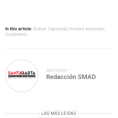
ce
at
tt
m
b
s
er
p
o
A
ar
ok
p
tir
In this article:
Bolívar
,
Capturada
,
Hombre asesinado
,
Soplaviento
p
WRITTEN BY
Redacción SMAD
LAS MÁS LEIDAS