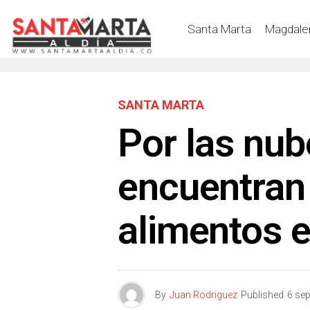
Santa Marta
Magdale
SANTA MARTA
Por las nub
encuentra
alimentos 
By
Juan Rodriguez
Published
6 se