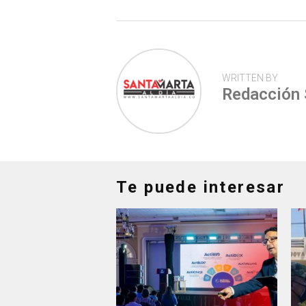
p
WRITTEN BY
Redacción
Te puede interesar