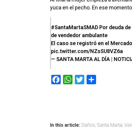
yuca en el pecho. En ese momento l
#SantaMartaSMAD
Por deuda de 
de vendedor ambulante
El caso se registró en el Mercad
pic.twitter.com/NZsSU8VZ6a
— SANTA MARTA AL DÍA | NOTIC
F
W
T
C
a
h
wi
o
ce
at
tt
m
b
s
er
p
o
A
ar
ok
p
tir
In this article:
Daños
,
Santa Marta
,
Ven