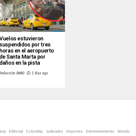
Vuelos estuvieron
suspendidos por tres
horas en el aeropuerto
de Santa Marta por
daños en la pista
Redacción SMAD
2 días ago
ena
Editorial
Colombia
Judiciales
Deportes
Entretenimiento
Mundo