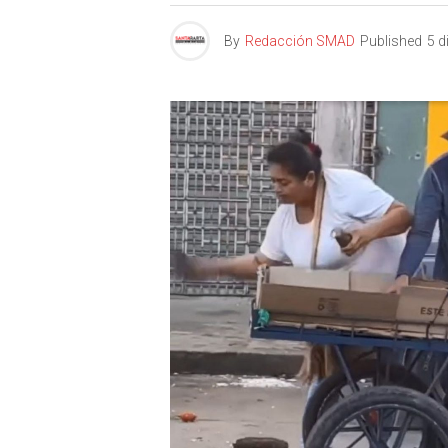
By
Redacción SMAD
Published
5 d