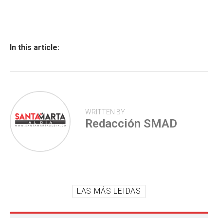
ce
at
tt
m
b
s
er
p
o
A
ar
ok
p
tir
In this article:
p
WRITTEN BY
Redacción SMAD
LAS MÁS LEIDAS