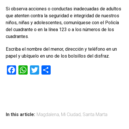
Si observa acciones o conductas inadecuadas de adultos
que atenten contra la seguridad e integridad de nuestros
niños, niñas y adolescentes, comuníquese con el Policía
del cuadrante o en la línea 123 o a los números de los
cuadrantes.
Escriba el nombre del menor, dirección y teléfono en un
papel y ubíquelo en uno de los bolsillos del disfraz.
F
W
T
C
a
h
wi
o
ce
at
tt
m
b
s
er
p
o
A
ar
ok
p
tir
In this article:
Magdalena
,
Mi Ciudad
,
Santa Marta
p