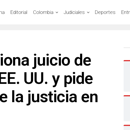
na
Editorial
Colombia
Judiciales
Deportes
Ent
iona juicio de
E. UU. y pide
 la justicia en