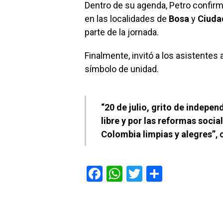
Dentro de su agenda, Petro confir
en las localidades de
Bosa
y
Ciuda
parte de la jornada.
Finalmente, invitó a los asistentes
símbolo de unidad.
“20 de julio, grito de indepe
libre y por las reformas soci
Colombia limpias y alegres”
,
F
W
T
C
a
h
wi
o
ce
at
tt
m
b
s
er
p