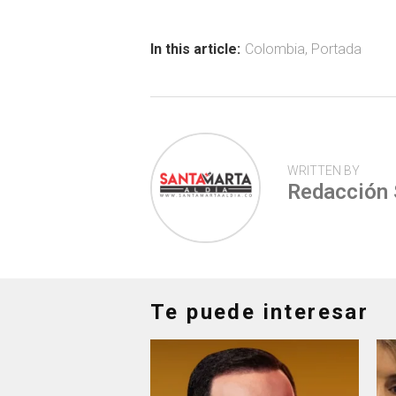
o
A
ar
ok
p
tir
In this article:
Colombia
,
Portada
p
WRITTEN BY
Redacción
Te puede interesar