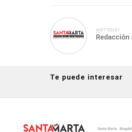
p
WRITTEN BY
Redacción
Te puede interesar
Santa Marta
Magdal