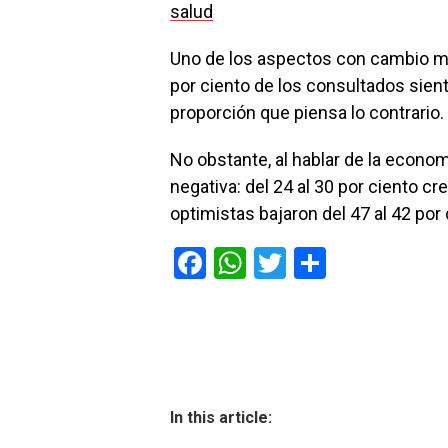
salud
Uno de los aspectos con cambio más
por ciento de los consultados sien
proporción que piensa lo contrario.
No obstante, al hablar de la econo
negativa: del 24 al 30 por ciento 
optimistas bajaron del 47 al 42 por 
F
W
T
C
a
h
wi
o
ce
at
tt
m
b
s
er
p
o
A
ar
ok
p
tir
In this article: