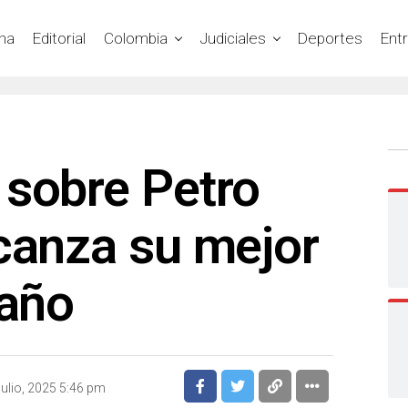
na
Editorial
Colombia
Judiciales
Deportes
Ent
 sobre Petro
canza su mejor
 año
julio, 2025 5:46 pm