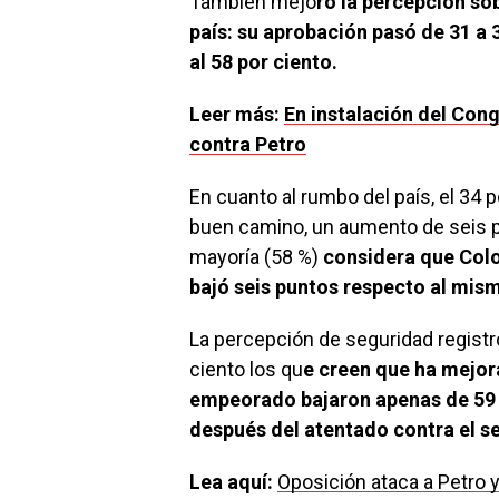
También mejo
ró la percepción so
país: su aprobación pasó de 31 a 
al 58 por ciento.
Leer más:
En instalación del Cong
contra Petro
En cuanto al rumbo del país, el 34 
buen camino, un aumento de seis pu
mayoría (58 %)
considera que Colo
bajó seis puntos respecto al mis
La percepción de seguridad registr
ciento los qu
e creen que ha mejor
empeorado bajaron apenas de 59 a
después del atentado contra el s
Lea aquí:
Oposición ataca a Petro y