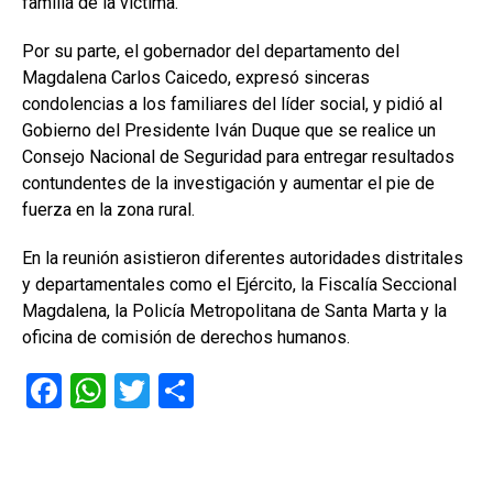
familia de la víctima.
Por su parte, el gobernador del departamento del
Magdalena Carlos Caicedo, expresó sinceras
condolencias a los familiares del líder social, y pidió al
Gobierno del Presidente Iván Duque que se realice un
Consejo Nacional de Seguridad para entregar resultados
contundentes de la investigación y aumentar el pie de
fuerza en la zona rural.
En la reunión asistieron diferentes autoridades distritales
y departamentales como el Ejército, la Fiscalía Seccional
Magdalena, la Policía Metropolitana de Santa Marta y la
oficina de comisión de derechos humanos.
F
W
T
C
a
h
wi
o
ce
at
tt
m