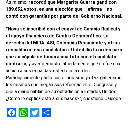
Asimismo,
recordó que Margarita Guerra ganó con
189.652 votos, en una elección que —afirma— no
contó con garantías por parte del Gobierno Nacional.
“Noya se inscribió con el coaval de Cambio Radical y
el apoyo financiero de Centro Democrático. La
derecha del MIRA, ASI, Colombia Renaciente y otros
respaldaron esa candidatura. Usted dio la orden para
que su cúpula se tomara una foto con el candidato
contrario
; y ayer demostró abiertamente que no fue una
acción a sus espaldas: usted dio la orden.
Paradójicamente pactó con el uribismo y el vargallerismo,
los mismos que niegan sus reformas en el Congreso y
que a diario hablan de su extradición a Estados Unidos.
¿Cómo le explica esto a sus bases?”, cuestionó Caicedo.
F
W
T
C
a
h
wi
o