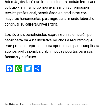
Además, destacó que los estudiantes podrán terminar el
colegio y al mismo tiempo avanzar en su formación
técnica profesional, permitiéndoles graduarse con
mayores herramientas para ingresar al mundo laboral o
continuar su carrera universitaria.
Los jóvenes beneficiados expresaron su emoción por
hacer parte de esta iniciativa. Muchos aseguraron que
este proceso representa una oportunidad para cumplir sus
sueños profesionales y abrir nuevas puertas para sus
familias y su futuro.
F
W
T
C
a
h
wi
o
ce
at
tt
m
b
s
er
p
o
A
ar
In this article:
Magdalena
,
Portada
,
Unimagdalena