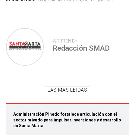
ok
p
tir
p
WRITTEN BY
Redacción SMAD
LAS MÁS LEIDAS
Administración Pinedo fortalece articulación con el
sector privado para impulsar inversiones y desarrollo
en Santa Marta