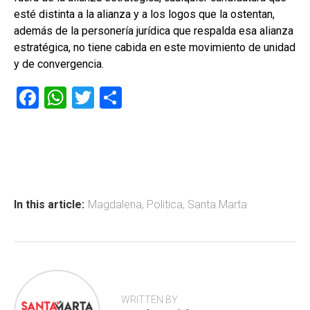
esté distinta a la alianza y a los logos que la ostentan,
además de la personería jurídica que respalda esa alianza
estratégica, no tiene cabida en este movimiento de unidad
y de convergencia.
F
W
T
C
a
h
wi
o
ce
at
tt
m
b
s
er
p
o
A
ar
ok
p
tir
In this article:
Magdalena
,
Politica
,
Santa Marta
p
WRITTEN BY