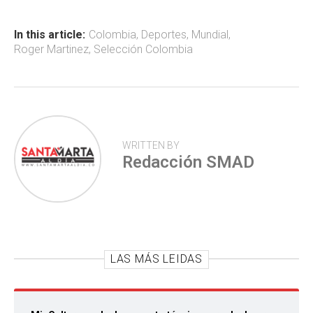
o
A
ar
ok
p
tir
In this article:
Colombia
,
Deportes
,
Mundial
,
Roger Martinez
,
Selección Colombia
p
WRITTEN BY
Redacción SMAD
LAS MÁS LEIDAS