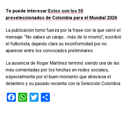
Te puede interesar:
Estos son los 55
preseleccionados de Colombia para el Mundial 2026
La publicación tomó fuerza por la frase con la que cerró el
mensaje. “No sabes un carajo… más de lo mismo”, escribió
el futbolista, dejando clara su inconformidad por no
aparecer entre los convocados preliminares.
La ausencia de Roger Martínez terminó siendo una de las
más comentadas por los hinchas en redes sociales,
especialmente por el buen momento que atraviesa el
delantero y su pasado reciente con la Selección Colombia.
F
W
T
C
a
h
wi
o
ce
at
tt
m
b
s
er
p