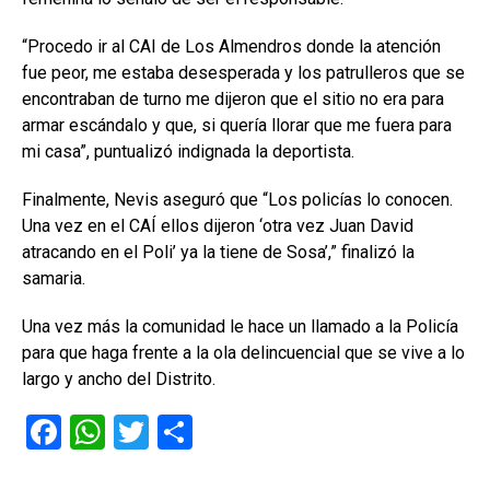
“Procedo ir al CAI de Los Almendros donde la atención
fue peor, me estaba desesperada y los patrulleros que se
encontraban de turno me dijeron que el sitio no era para
armar escándalo y que, si quería llorar que me fuera para
mi casa”, puntualizó indignada la deportista.
Finalmente, Nevis aseguró que “Los policías lo conocen.
Una vez en el CAÍ ellos dijeron ‘otra vez Juan David
atracando en el Poli’ ya la tiene de Sosa’,” finalizó la
samaria.
Una vez más la comunidad le hace un llamado a la Policía
para que haga frente a la ola delincuencial que se vive a lo
largo y ancho del Distrito.
F
W
T
C
a
h
wi
o