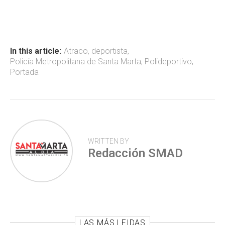
ce
at
tt
m
b
s
er
p
o
A
ar
ok
p
tir
In this article:
Atraco
,
deportista
,
Policía Metropolitana de Santa Marta
,
Polideportivo
,
p
Portada
WRITTEN BY
Redacción SMAD
LAS MÁS LEIDAS