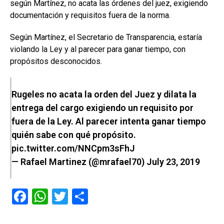
según Martínez, no acata las órdenes del juez, exigiendo
documentación y requisitos fuera de la norma.
Según Martínez, el Secretario de Transparencia, estaría
violando la Ley y al parecer para ganar tiempo, con
propósitos desconocidos.
Rugeles no acata la orden del Juez y dilata la
entrega del cargo exigiendo un requisito por
fuera de la Ley. Al parecer intenta ganar tiempo
quién sabe con qué propósito.
pic.twitter.com/NNCpm3sFhJ
— Rafael Martinez (@mrafael70)
July 23, 2019
F
W
T
C
a
h
wi
o