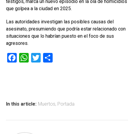
testigos, marca un nuevo episodio en la ola de homicidios
que golpea a la ciudad en 2025.
Las autoridades investigan las posibles causas del
asesinato, presumiendo que podría estar relacionado con
situaciones que lo habrían puesto en el foco de sus
agresores.
F
W
T
C
a
h
wi
o
ce
at
tt
m
b
s
er
p
o
A
ar
ok
p
tir
In this article:
Muertos
,
Portada
p