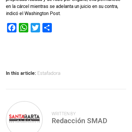
en la cárcel mientras se adelanta un juicio en su contra,
indicó el Washington Post.
F
W
T
C
a
h
wi
o
ce
at
tt
m
b
s
er
p
o
A
ar
ok
p
tir
In this article:
Estafadora
p
WRITTEN BY
Redacción SMAD