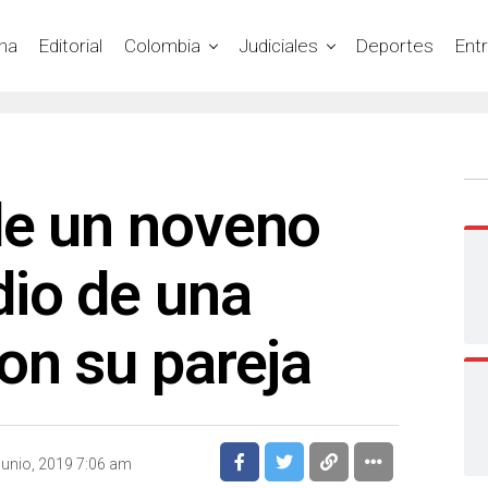
na
Editorial
Colombia
Judiciales
Deportes
Ent
de un noveno
dio de una
on su pareja
junio, 2019 7:06 am