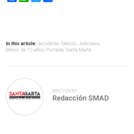
a
h
wi
o
ce
at
tt
m
b
s
er
p
o
A
ar
ok
p
tir
In this article:
accidente
,
falleció
,
Judiciales
,
Menor de 13 años
,
Portada
,
Santa Marta
p
WRITTEN BY
Redacción SMAD