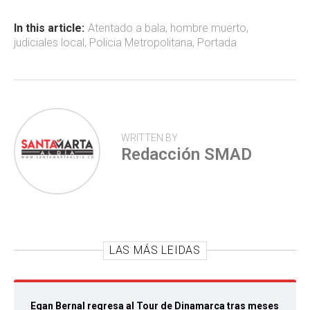
o
A
ar
ok
p
tir
In this article:
Atentado a bala
,
hombre muerto
,
judiciales local
,
Policia Metropolitana
,
Portada
p
WRITTEN BY
Redacción SMAD
LAS MÁS LEIDAS
Egan Bernal regresa al Tour de Dinamarca tras meses