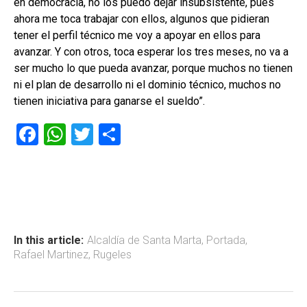
en democracia, no los puedo dejar insubsistente, pues
ahora me toca trabajar con ellos, algunos que pidieran
tener el perfil técnico me voy a apoyar en ellos para
avanzar. Y con otros, toca esperar los tres meses, no va a
ser mucho lo que pueda avanzar, porque muchos no tienen
ni el plan de desarrollo ni el dominio técnico, muchos no
tienen iniciativa para ganarse el sueldo”.
F
W
T
C
a
h
wi
o
ce
at
tt
m
b
s
er
p
o
A
ar
ok
p
tir
In this article:
Alcaldía de Santa Marta
,
Portada
,
Rafael Martinez
,
Rugeles
p