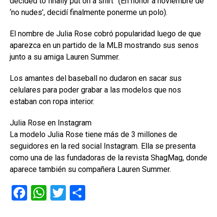
decided to finally put on a shirt” (En honor a noviembre de
‘no nudes’, decidí finalmente ponerme un polo).
El nombre de Julia Rose cobró popularidad luego de que
aparezca en un partido de la MLB mostrando sus senos
junto a su amiga Lauren Summer.
Los amantes del baseball no dudaron en sacar sus
celulares para poder grabar a las modelos que nos
estaban con ropa interior.
Julia Rose en Instagram
La modelo Julia Rose tiene más de 3 millones de
seguidores en la red social Instagram. Ella se presenta
como una de las fundadoras de la revista ShagMag, donde
aparece también su compañera Lauren Summer.
F
W
T
C
a
h
wi
o