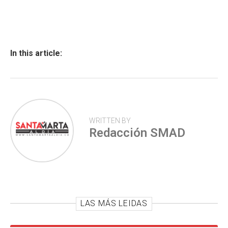
ce
at
tt
m
b
s
er
p
o
A
ar
ok
p
tir
In this article:
p
WRITTEN BY
Redacción SMAD
LAS MÁS LEIDAS