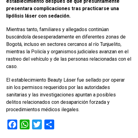
establecimiento después de que presuntamente
presentara complicaciones tras practicarse una
lipólisis láser con sedación.
Mientras tanto, familiares y allegados continúan
buscándola desesperadamente en diferentes zonas de
Bogotá, incluso en sectores cercanos al río Tunjuelito,
mientras la Policía y organismos judiciales avanzan en el
rastreo del vehículo y de las personas relacionadas con el
caso.
El establecimiento Beauty Láser fue sellado por operar
sin los permisos requeridos por las autoridades
sanitarias y las investigaciones apuntan a posibles
delitos relacionados con desaparición forzada y
procedimientos médicos ilegales.
F
W
T
C
a
h
wi
o