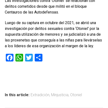
Las investigaciones contra ‘Otoniel’ se relacionan con
delitos cometidos desde que militó en el bloque
Centauros de las Autodefensas.
Luego de su captura en octubre del 2021, se abrió una
investigación por delitos sexuales contra ‘Otoniel’ por la
supuesta utilización de menores y se judicializó a una de
las proxenetas que conseguía a las niñas para llevárselas
a los líderes de esa organización al margen de la ley.
F
W
T
C
a
h
wi
o
ce
at
tt
m
b
s
er
p
o
A
ar
ok
p
tir
In this article:
Extradición
,
Minjusticia
,
Otoniel
p