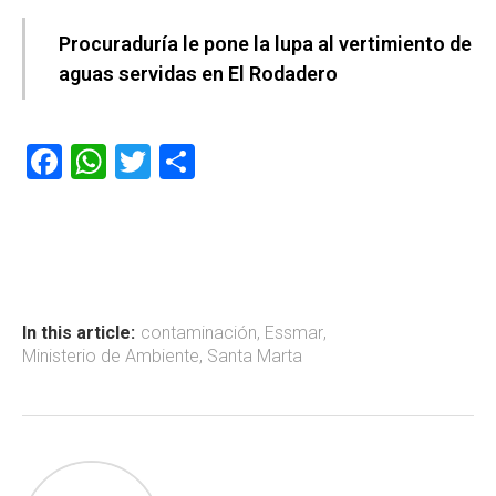
Procuraduría le pone la lupa al vertimiento de
aguas servidas en El Rodadero
F
W
T
C
a
h
wi
o
ce
at
tt
m
b
s
er
p
o
A
ar
ok
p
tir
In this article:
contaminación
,
Essmar
,
Ministerio de Ambiente
,
Santa Marta
p