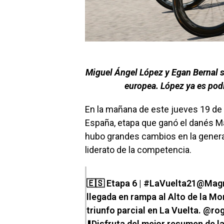
Miguel Ángel López y Egan Bernal 
europea. López ya es podio
En la mañana de este jueves 19 de a
España, etapa que ganó el danés 
hubo grandes cambios en la general
liderato de la competencia.
🇪🇸 Etapa 6 |
#LaVuelta21
@Magn
llegada en rampa al Alto de la M
triunfo parcial en La Vuelta.
@rog
⬇️Disfruta del mejor resumen de l