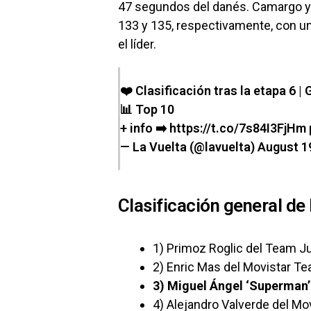
47 segundos del danés. Camargo y M
133 y 135, respectivamente, con 
el líder.
❤️ Clasificación tras la etapa 6 |
📊 Top 10
+ info ➡️
https://t.co/7s84I3FjHm
— La Vuelta (@lavuelta)
August 1
Clasificación general de l
1) Primoz Roglic del Team 
2) Enric Mas del Movistar T
3) Miguel Ángel ‘Superman’
4) Alejandro Valverde del M