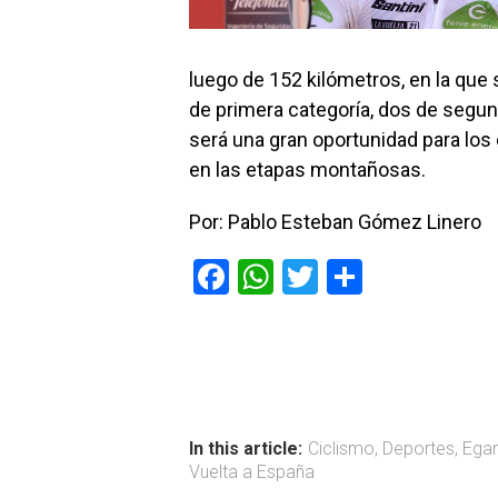
luego de 152 kilómetros, en la que
de primera categoría, dos de segun
será una gran oportunidad para lo
en las etapas montañosas.
Por: Pablo Esteban Gómez Linero
F
W
T
C
a
h
wi
o
ce
at
tt
m
b
s
er
p
o
A
ar
ok
p
tir
In this article:
Ciclismo
,
Deportes
,
Egan
Vuelta a España
p