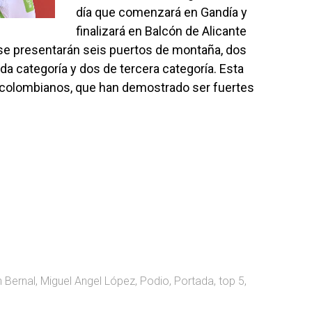
día que comenzará en Gandía y
finalizará en Balcón de Alicante
 se presentarán seis puertos de montaña, dos
da categoría y dos de tercera categoría. Esta
s colombianos, que han demostrado ser fuertes
 Bernal
,
Miguel Angel López
,
Podio
,
Portada
,
top 5
,