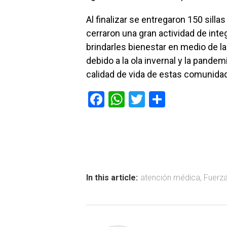
Al finalizar se entregaron 150 silla
cerraron una gran actividad de int
brindarles bienestar en medio de la
debido a la ola invernal y la pandem
calidad de vida de estas comunida
F
W
T
C
a
h
wi
o
ce
at
tt
m
b
s
er
p
o
A
ar
ok
p
tir
In this article:
atención médica
,
Fuerz
p