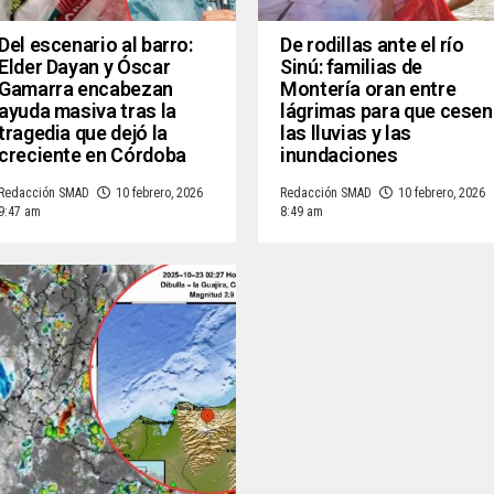
Del escenario al barro:
De rodillas ante el río
Elder Dayan y Óscar
Sinú: familias de
Gamarra encabezan
Montería oran entre
ayuda masiva tras la
lágrimas para que cesen
tragedia que dejó la
las lluvias y las
creciente en Córdoba
inundaciones
Redacción SMAD
10 febrero, 2026
Redacción SMAD
10 febrero, 2026
9:47 am
8:49 am