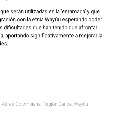
s que serán utilizadas en la ‘enramada’ y que
egración con la etnia Wayúu esperando poder
s dificultades que han tenido que afrontar
ia, aportando significativamente a mejorar la
des.
a Aérea Colombiana
,
Región Caribe
,
Wayúu