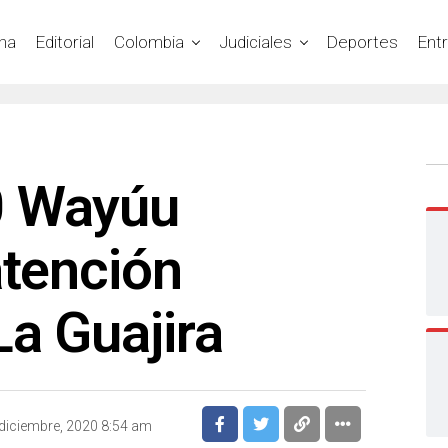
na
Editorial
Colombia
Judiciales
Deportes
Ent
0 Wayúu
atención
a Guajira
diciembre, 2020 8:54 am