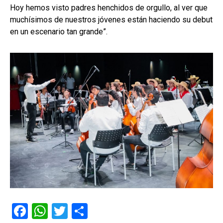
Hoy hemos visto padres henchidos de orgullo, al ver que
muchísimos de nuestros jóvenes están haciendo su debut
en un escenario tan grande”.
F
W
T
C