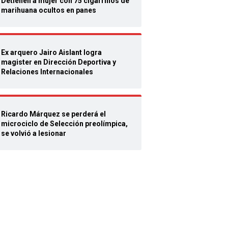
Detienen a mujer con 75 cigarrillos de
marihuana ocultos en panes
Ex arquero Jairo Aislant logra
magister en Dirección Deportiva y
Relaciones Internacionales
Ricardo Márquez se perderá el
microciclo de Selección preolímpica,
se volvió a lesionar