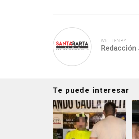
p
WRITTEN BY
Redacción
Te puede interesar