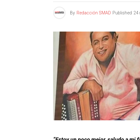
By
Redacción SMAD
Published
24 
“Estoy un poco mejor, saludo a mi fa