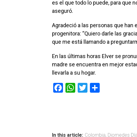
es el que todo lo puede, para que 
aseguró.
Agradeció a las personas que han e
progenitora: “Quiero darle las grac
que me está llamando a preguntarme
En las últimas horas Elver se pron
madre se encuentra en mejor estado
llevarla a su hogar.
F
W
T
C
a
h
wi
o
ce
at
tt
m
b
s
er
p
o
A
ar
ok
p
tir
In this article:
Colombia
,
Diomedes Dí