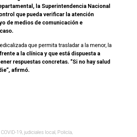
 Departamental, la Superintendencia Nacional
ontrol que pueda verificar la atención
poyo de medios de comunicación e
 caso.
icalizada que permita trasladar a la menor, la
ente a la clínica y que está dispuesta a
ener respuestas concretas. “Si no hay salud
die”, afirmó.
,
COVID-19
,
judiciales local
,
Policía
,