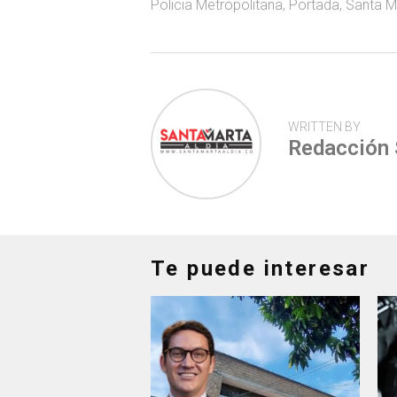
Policia Metropolitana
,
Portada
,
Santa M
p
WRITTEN BY
Redacción
Te puede interesar