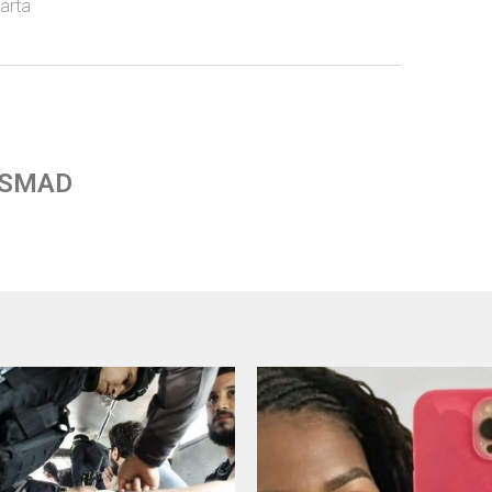
arta
 SMAD