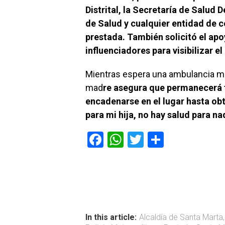
Distrital, la Secretaría de Salud
de Salud y cualquier entidad de c
prestada. También solicitó el a
influenciadores para visibilizar el
Mientras espera una ambulancia med
mad
re asegura que permanecerá fr
encadenarse en el lugar hasta obt
para mi hija, no hay salud para na
F
W
T
C
a
h
wi
o
ce
at
tt
m
b
s
er
p
o
A
ar
ok
p
tir
In this article:
Alcaldía de Santa Marta