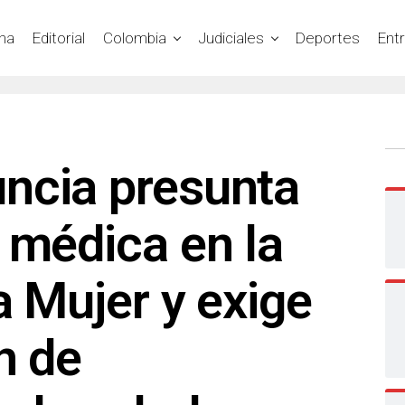
na
Editorial
Colombia
Judiciales
Deportes
Ent
ncia presunta
 médica en la
a Mujer y exige
n de