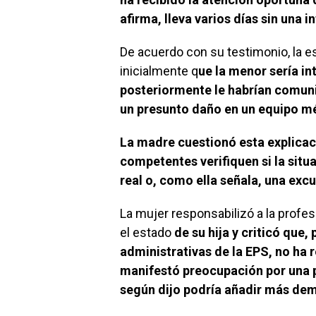
afirma, lleva varios días sin una 
De acuerdo con su testimonio, la e
inicialmente q
ue la menor sería i
posteriormente le habrían comuni
un presunto daño en un equipo m
La madre cuestionó esta explicac
competentes verifiquen si la sit
real o, como ella señala, una exc
La mujer responsabilizó a la profesio
el estado
de su hija y criticó que,
administrativas de la EPS, no h
manifestó preocupación por una po
según dijo podría añadir más demo